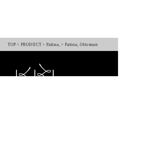
TOP
>
PRODUCT
>
Patina,
>
Patina, Ottoman
工場・事務所／〒950-1456 新潟県新潟市南区
茨曽根2574番地
本社／加茂市
tel.025-375-5111
CONTACT