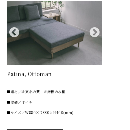
Patina, Ottoman
■素材／北東北の栗 ※床板のみ桐
■塗装／オイル
■サイズ／W880×D880×H400(mm)