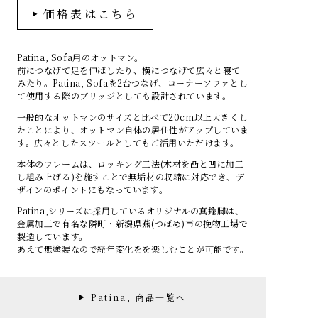
価格表はこちら
Patina, Sofa用のオットマン。
前につなげて足を伸ばしたり、横につなげて広々と寝て
みたり。Patina, Sofaを2台つなげ、コーナーソファとし
て使用する際のブリッジとしても設計されています。
一般的なオットマンのサイズと比べて20cm以上大きくし
たことにより、オットマン自体の居住性がアップしていま
す。広々としたスツールとしてもご活用いただけます。
本体のフレームは、ロッキング工法(木材を凸と凹に加工
し組み上げる)を施すことで無垢材の収縮に対応でき、デ
ザインのポイントにもなっています。
Patina,シリーズに採用しているオリジナルの真鍮脚は、
金属加工で有名な隣町・新潟県燕(つばめ)市の挽物工場で
製造しています。
あえて無塗装なので経年変化をを楽しむことが可能です。
Patina, 商品一覧へ