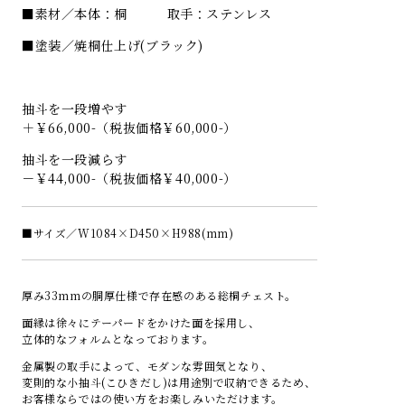
■素材／本体：桐 取手：ステンレス
■塗装／焼桐仕上げ(ブラック)
抽斗を一段増やす
＋￥66,000-（税抜価格￥60,000-）
抽斗を一段減らす
－￥44,000-（税抜価格￥40,000-）
■サイズ／W1084×D450×H988(mm)
厚み33mmの胴厚仕様で存在感のある総桐チェスト。
面縁は徐々にテーパードをかけた面を採用し、
立体的なフォルムとなっております。
金属製の取手によって、モダンな雰囲気となり、
変則的な小抽斗(こひきだし)は用途別で収納できるため、
お客様ならではの使い方をお楽しみいただけます。