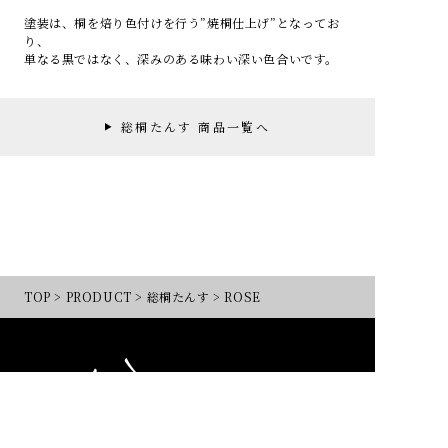
塗装は、桐を焙り色付けを行う”焼桐仕上げ”となってお
り、
単なる黒ではなく、深みのある味わい深い色合いです。
総桐たんす 商品一覧へ
TOP
>
PRODUCT
>
総桐たんす
>
ROSE