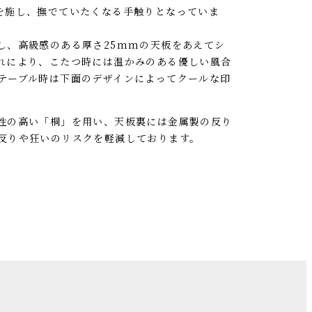
を施し、撫でていたくなる手触りとなっていま
し、高級感のある厚さ25mmの天板をあえてシ
れにより、こたつ時には温かみのある優しい風合
テーブル時は下面のデザインによってクールな印
性の高い「桐」を用い、天板裏には金属製の反り
反りや狂いのリスクを軽減しております。