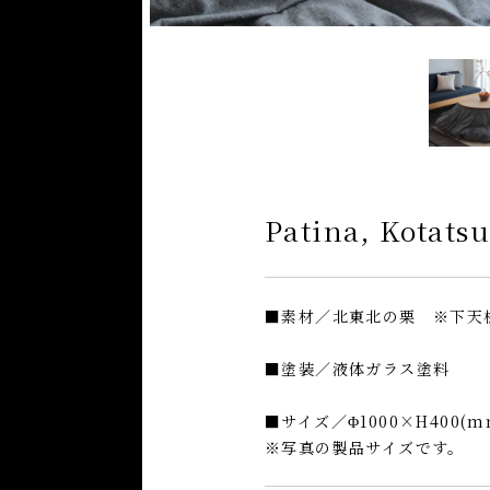
Patina, Kotatsu
■素材／北東北の栗 ※下天
■塗装／液体ガラス塗料
■サイズ／Φ1000×H400(m
※写真の製品サイズです。