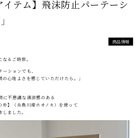
アイテム】飛沫防止パーテーシ
N」
商品情報
になるご時世。
テーションでも、
間の心地よさを感じていただけたら。」
間に不思議な清涼感のある
の朴】（糸魚川産ホオノキ）を使って
作しました。