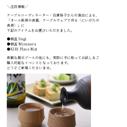
＼注目情報／
テーブルコーディネーター・石濱裕子さんの演出による、
「オール新潟の食器、テーブルウェアで作る〈にいがたの
食卓〉」に
下記のアイテムをお選びいただきました。
●樹盃 Sugi
●樹盃 Mizunara
●KIRI Place Mat
素敵な展示ブースの他にも、実際に手に取ってお試し＆ご
購入可能なイベントとなっております。
どうぞご来場くださいませ。