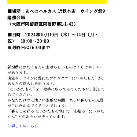
■場所：あべのハルカス 近鉄本店 ウイング館9
階催会場
（大阪市阿倍野区阿倍野筋1-1-43）
■日時：2024年10月10日（木）～14日（月・
祝） 10:00～20:00
※最終日は16:00まで
新潟県にはたくさんの素晴らしいものづくりカルチャー
があります。
機能やデザインに優れたプロダクツ “にいがたもん” が、
あなたの暮らしを彩ります。
“にいがたもん” を一度手に取ってみてください。試して
みてください。
あなただけの心地よい素敵な時間、楽しい暮らしの光景
が目に浮かんでくることでしょう。
「暮らしを彩る にいがたもん博」で、心躍る “にいがた
もん” との出会いが待っています。
▷詳しくはこちら