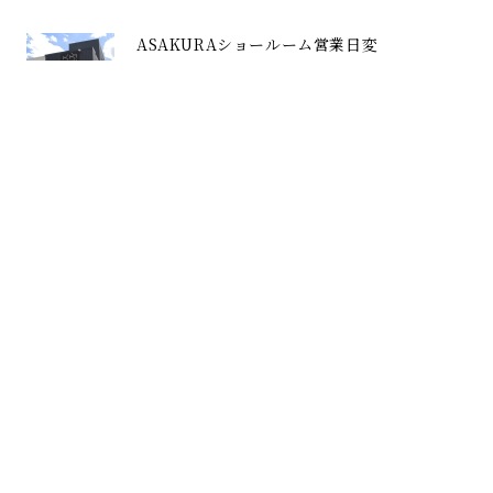
ASAKURAショールーム営業日変
更のお知らせ
2026.06.23
TOP
>
NEWS
>
イベント
>
《販売会》ぽんしゅ館クラフ
トマンシップ 4/25～6/9（終了しました）